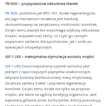
TB-500 – przyspieszona odbudowa tkanek
TB-500
, podobnie jak BPC-157, działa regeneracyjnie,
ale jego mechanizm działania jest bardziej
skoncentrowany na zwiększeniu mobilności komórek.
Dzięki temu peptyd ten wspomaga szybszą odbudowę
mięśni, więzadeł oraz skóry, co czyni go cennym
wsparciem zarówno dla sportowców, jak i osób po
operacjach ortopedycznych.
IGF-1 LR3 – maksymalna stymulacja wzrostu mięśni
IGF-1 LR3
(insulinopodobny czynnik wzrostu) jest
jednym z najsilniejszych peptydów anabolicznych.
Wspiera budowę beztłuszczowej masy mięśniowej,
zwiększa syntezę białek i poprawia regenerację
komórek. Dzięki temu działa nie tylko na przyrost
mięśni, ale także na ogólną kondycję organizmu. Jest
wybierany głównie przez kulturystów, którzy poszukują
skutecznej alternatywy dla sterydów anabolicznych.