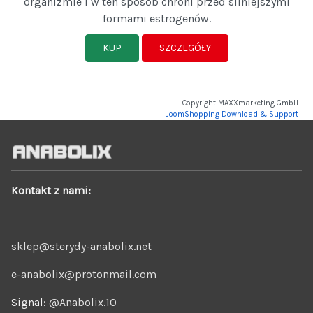
organizmie i w ten sposób chroni przed silniejszymi
formami estrogenów.
KUP
SZCZEGÓŁY
Copyright MAXXmarketing GmbH
JoomShopping Download & Support
Kontakt z nami:
sklep@sterydy-anabolix.net
e-anabolix@protonmail.com
Signal:
@Anabolix.10